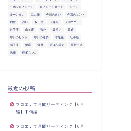
リボンルノルマン
ルノルマンカード
ルーン
ルーン占い
乙女座
今日の占い
今週のヒント
内観
占い
双子座
天秤座
天羽ココ。
射手座
山羊座
数秘
数秘術
日運
毎日のヒント
毎日の運勢
水瓶座
牡牛座
獅子座
蟹座
蠍座
西洋占星術
雨野マメ
魚座
鶴峯もつこ
最近の投稿
フロエナで月間リーディング【6月
編】中旬編
フロエナで月間リーディング【6月