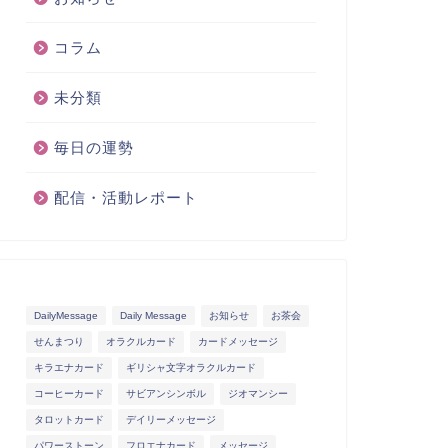
コラム
未分類
毎日の運勢
配信・活動レポート
DailyMessage
Daily Message
お知らせ
お茶会
せんまつり
オラクルカード
カードメッセージ
キラエナカード
ギリシャ文字オラクルカード
コーヒーカード
サビアンシンボル
ジオマンシー
タロットカード
デイリーメッセージ
パワーストーン
フロエナカード
メッセージ