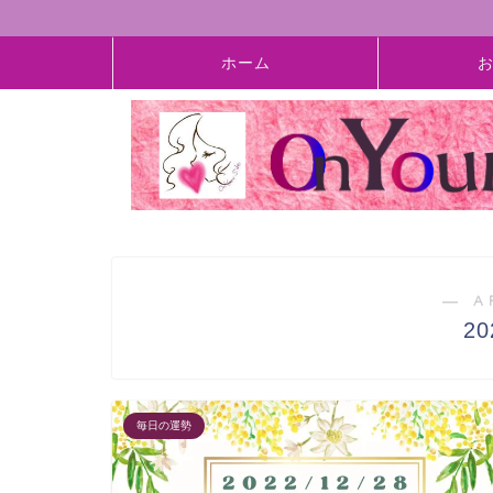
ホーム
― A
2
毎日の運勢