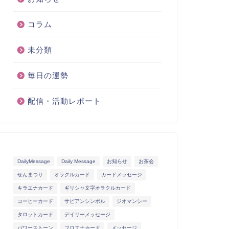
コラム
未分類
毎日の運勢
配信・活動レポート
DailyMessage
Daily Message
お知らせ
お茶会
せんまつり
オラクルカード
カードメッセージ
キラエナカード
ギリシャ文字オラクルカード
コーヒーカード
サビアンシンボル
ジオマンシー
タロットカード
デイリーメッセージ
パワーストーン
フロエナカード
メッセージ