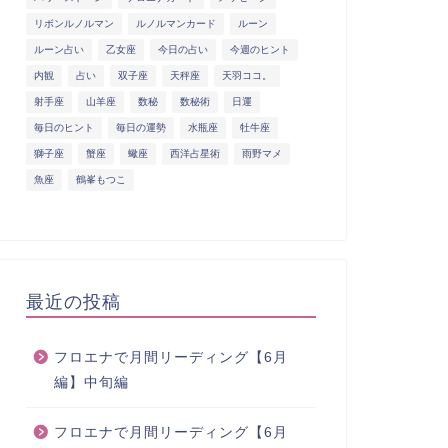
リボンルノルマン
ルノルマンカード
ルーン
ルーン占い
乙女座
今日の占い
今週のヒント
内観
占い
双子座
天秤座
天羽ココ。
射手座
山羊座
数秘
数秘術
日運
毎日のヒント
毎日の運勢
水瓶座
牡牛座
獅子座
蟹座
蠍座
西洋占星術
雨野マメ
魚座
鶴峯もつこ
最近の投稿
フロエナで月間リーディング【6月
編】中旬編
フロエナで月間リーディング【6月