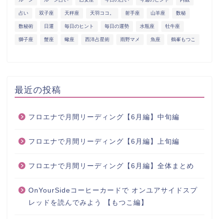
占い
双子座
天秤座
天羽ココ。
射手座
山羊座
数秘
数秘術
日運
毎日のヒント
毎日の運勢
水瓶座
牡牛座
獅子座
蟹座
蠍座
西洋占星術
雨野マメ
魚座
鶴峯もつこ
最近の投稿
フロエナで月間リーディング【6月編】中旬編
フロエナで月間リーディング【6月編】上旬編
フロエナで月間リーディング【6月編】全体まとめ
OnYourSideコーヒーカードで オンユアサイドスプ
レッドを読んでみよう 【もつこ編】