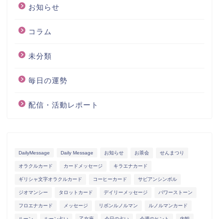
お知らせ
コラム
未分類
毎日の運勢
配信・活動レポート
DailyMessage
Daily Message
お知らせ
お茶会
せんまつり
オラクルカード
カードメッセージ
キラエナカード
ギリシャ文字オラクルカード
コーヒーカード
サビアンシンボル
ジオマンシー
タロットカード
デイリーメッセージ
パワーストーン
フロエナカード
メッセージ
リボンルノルマン
ルノルマンカード
ルーン
ルーン占い
乙女座
今日の占い
今週のヒント
内観