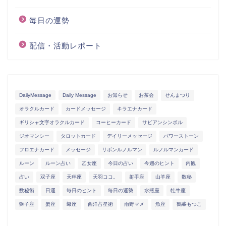
毎日の運勢
配信・活動レポート
DailyMessage
Daily Message
お知らせ
お茶会
せんまつり
オラクルカード
カードメッセージ
キラエナカード
ギリシャ文字オラクルカード
コーヒーカード
サビアンシンボル
ジオマンシー
タロットカード
デイリーメッセージ
パワーストーン
フロエナカード
メッセージ
リボンルノルマン
ルノルマンカード
ルーン
ルーン占い
乙女座
今日の占い
今週のヒント
内観
占い
双子座
天秤座
天羽ココ。
射手座
山羊座
数秘
数秘術
日運
毎日のヒント
毎日の運勢
水瓶座
牡牛座
獅子座
蟹座
蠍座
西洋占星術
雨野マメ
魚座
鶴峯もつこ