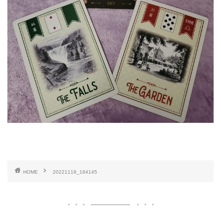
HOME
20221119_184145