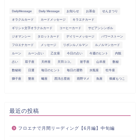
DailyMessage
Daily Message
お知らせ
お茶会
せんまつり
オラクルカード
カードメッセージ
キラエナカード
ギリシャ文字オラクルカード
コーヒーカード
サビアンシンボル
ジオマンシー
タロットカード
デイリーメッセージ
パワーストーン
フロエナカード
メッセージ
リボンルノルマン
ルノルマンカード
ルーン
ルーン占い
乙女座
今日の占い
今週のヒント
内観
占い
双子座
天秤座
天羽ココ。
射手座
山羊座
数秘
数秘術
日運
毎日のヒント
毎日の運勢
水瓶座
牡牛座
獅子座
蟹座
蠍座
西洋占星術
雨野マメ
魚座
鶴峯もつこ
最近の投稿
フロエナで月間リーディング【6月編】中旬編