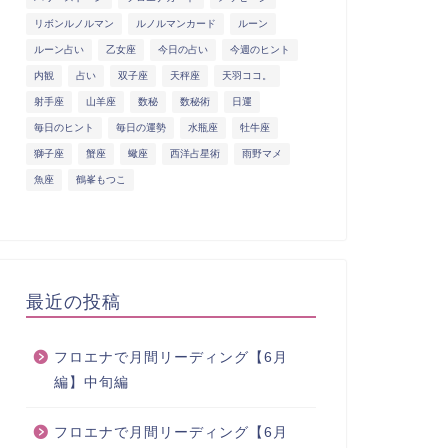
リボンルノルマン
ルノルマンカード
ルーン
ルーン占い
乙女座
今日の占い
今週のヒント
内観
占い
双子座
天秤座
天羽ココ。
射手座
山羊座
数秘
数秘術
日運
毎日のヒント
毎日の運勢
水瓶座
牡牛座
獅子座
蟹座
蠍座
西洋占星術
雨野マメ
魚座
鶴峯もつこ
最近の投稿
フロエナで月間リーディング【6月
編】中旬編
フロエナで月間リーディング【6月