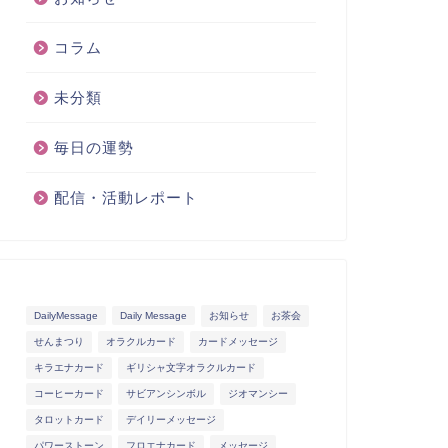
コラム
未分類
毎日の運勢
配信・活動レポート
DailyMessage
Daily Message
お知らせ
お茶会
せんまつり
オラクルカード
カードメッセージ
キラエナカード
ギリシャ文字オラクルカード
コーヒーカード
サビアンシンボル
ジオマンシー
タロットカード
デイリーメッセージ
パワーストーン
フロエナカード
メッセージ