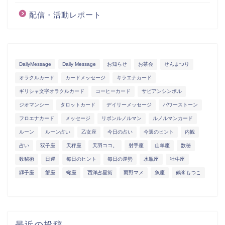
配信・活動レポート
DailyMessage
Daily Message
お知らせ
お茶会
せんまつり
オラクルカード
カードメッセージ
キラエナカード
ギリシャ文字オラクルカード
コーヒーカード
サビアンシンボル
ジオマンシー
タロットカード
デイリーメッセージ
パワーストーン
フロエナカード
メッセージ
リボンルノルマン
ルノルマンカード
ルーン
ルーン占い
乙女座
今日の占い
今週のヒント
内観
占い
双子座
天秤座
天羽ココ。
射手座
山羊座
数秘
数秘術
日運
毎日のヒント
毎日の運勢
水瓶座
牡牛座
獅子座
蟹座
蠍座
西洋占星術
雨野マメ
魚座
鶴峯もつこ
最近の投稿