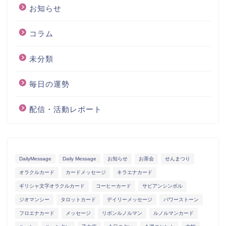
お知らせ
コラム
未分類
毎日の運勢
配信・活動レポート
DailyMessage
Daily Message
お知らせ
お茶会
せんまつり
オラクルカード
カードメッセージ
キラエナカード
ギリシャ文字オラクルカード
コーヒーカード
サビアンシンボル
ジオマンシー
タロットカード
デイリーメッセージ
パワーストーン
フロエナカード
メッセージ
リボンルノルマン
ルノルマンカード