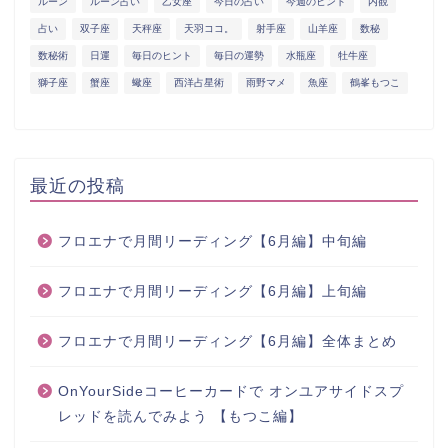
ルーン
ルーン占い
乙女座
今日の占い
今週のヒント
内観
占い
双子座
天秤座
天羽ココ。
射手座
山羊座
数秘
数秘術
日運
毎日のヒント
毎日の運勢
水瓶座
牡牛座
獅子座
蟹座
蠍座
西洋占星術
雨野マメ
魚座
鶴峯もつこ
最近の投稿
フロエナで月間リーディング【6月編】中旬編
フロエナで月間リーディング【6月編】上旬編
フロエナで月間リーディング【6月編】全体まとめ
OnYourSideコーヒーカードで オンユアサイドスプ
レッドを読んでみよう 【もつこ編】