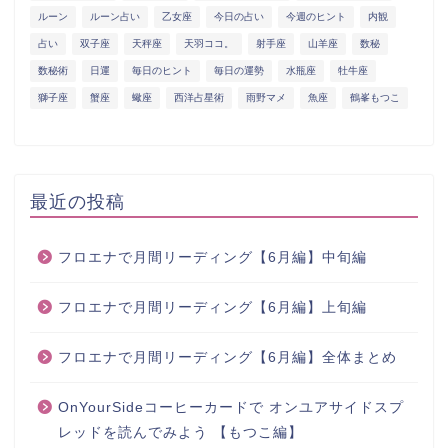
ルーン
ルーン占い
乙女座
今日の占い
今週のヒント
内観
占い
双子座
天秤座
天羽ココ。
射手座
山羊座
数秘
数秘術
日運
毎日のヒント
毎日の運勢
水瓶座
牡牛座
獅子座
蟹座
蠍座
西洋占星術
雨野マメ
魚座
鶴峯もつこ
最近の投稿
フロエナで月間リーディング【6月編】中旬編
フロエナで月間リーディング【6月編】上旬編
フロエナで月間リーディング【6月編】全体まとめ
OnYourSideコーヒーカードで オンユアサイドスプ
レッドを読んでみよう 【もつこ編】