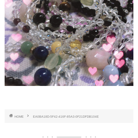
HOME
EA0BA18D-5F42-416F-85A3-0F21DFDB104E