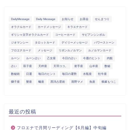
DailyMessage
Daily Message
お知らせ
お茶会
せんまつり
オラクルカード
カードメッセージ
キラエナカード
ギリシャ文字オラクルカード
コーヒーカード
サビアンシンボル
ジオマンシー
タロットカード
デイリーメッセージ
パワーストーン
フロエナカード
メッセージ
リボンルノルマン
ルノルマンカード
ルーン
ルーン占い
乙女座
今日の占い
今週のヒント
内観
占い
双子座
天秤座
天羽ココ。
射手座
山羊座
数秘
数秘術
日運
毎日のヒント
毎日の運勢
水瓶座
牡牛座
獅子座
蟹座
蠍座
西洋占星術
雨野マメ
魚座
鶴峯もつこ
最近の投稿
フロエナで月間リーディング【6月編】中旬編