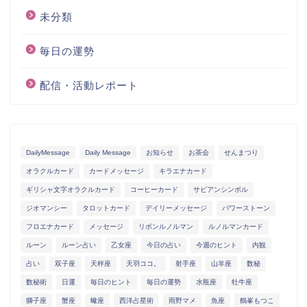
未分類
毎日の運勢
配信・活動レポート
DailyMessage
Daily Message
お知らせ
お茶会
せんまつり
オラクルカード
カードメッセージ
キラエナカード
ギリシャ文字オラクルカード
コーヒーカード
サビアンシンボル
ジオマンシー
タロットカード
デイリーメッセージ
パワーストーン
フロエナカード
メッセージ
リボンルノルマン
ルノルマンカード
ルーン
ルーン占い
乙女座
今日の占い
今週のヒント
内観
占い
双子座
天秤座
天羽ココ。
射手座
山羊座
数秘
数秘術
日運
毎日のヒント
毎日の運勢
水瓶座
牡牛座
獅子座
蟹座
蠍座
西洋占星術
雨野マメ
魚座
鶴峯もつこ