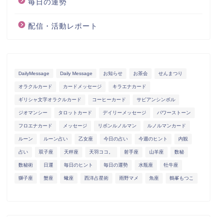
毎日の運勢
配信・活動レポート
DailyMessage
Daily Message
お知らせ
お茶会
せんまつり
オラクルカード
カードメッセージ
キラエナカード
ギリシャ文字オラクルカード
コーヒーカード
サビアンシンボル
ジオマンシー
タロットカード
デイリーメッセージ
パワーストーン
フロエナカード
メッセージ
リボンルノルマン
ルノルマンカード
ルーン
ルーン占い
乙女座
今日の占い
今週のヒント
内観
占い
双子座
天秤座
天羽ココ。
射手座
山羊座
数秘
数秘術
日運
毎日のヒント
毎日の運勢
水瓶座
牡牛座
獅子座
蟹座
蠍座
西洋占星術
雨野マメ
魚座
鶴峯もつこ