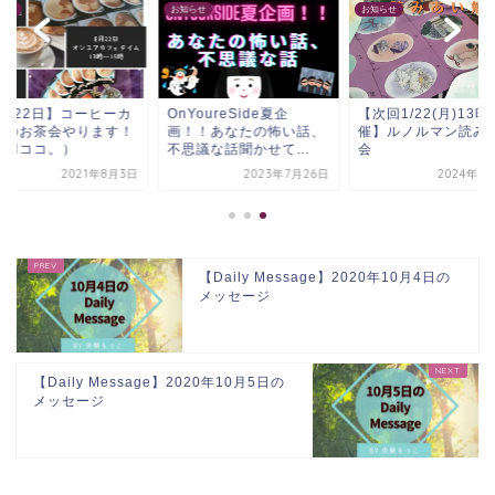
らせ
お知らせ
お知らせ
8月22日】コーヒーカ
OnYoureSide夏企
【次回1/22(月)13
ドのお茶会やります！
画！！あなたの怖い話、
催】ルノルマン読み
天羽ココ。）
不思議な話聞かせて...
会
2021年8月3日
2023年7月26日
2024年1
【Daily Message】2020年10月4日の
メッセージ
【Daily Message】2020年10月5日の
メッセージ