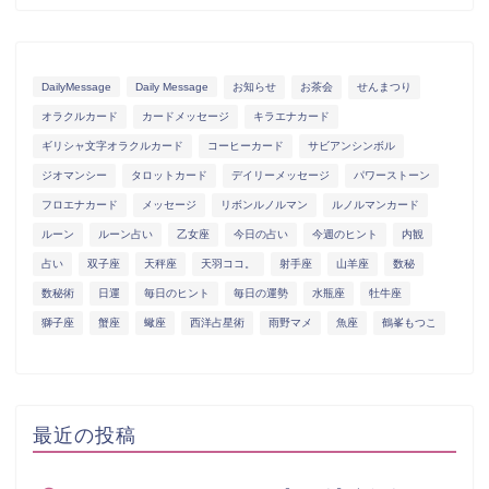
DailyMessage
Daily Message
お知らせ
お茶会
せんまつり
オラクルカード
カードメッセージ
キラエナカード
ギリシャ文字オラクルカード
コーヒーカード
サビアンシンボル
ジオマンシー
タロットカード
デイリーメッセージ
パワーストーン
フロエナカード
メッセージ
リボンルノルマン
ルノルマンカード
ルーン
ルーン占い
乙女座
今日の占い
今週のヒント
内観
占い
双子座
天秤座
天羽ココ。
射手座
山羊座
数秘
数秘術
日運
毎日のヒント
毎日の運勢
水瓶座
牡牛座
獅子座
蟹座
蠍座
西洋占星術
雨野マメ
魚座
鶴峯もつこ
最近の投稿