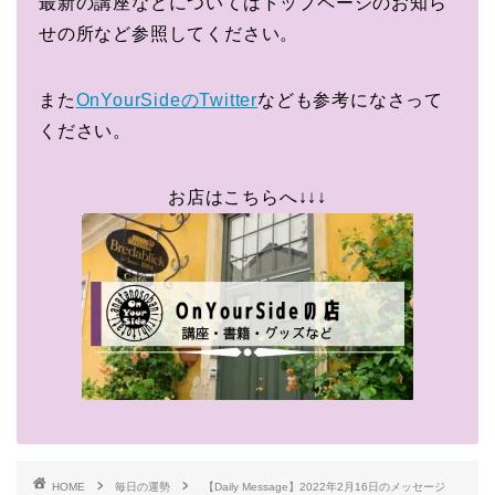
最新の講座などについてはトップページのお知ら
せの所など参照してください。
また
OnYourSideのTwitter
なども参考になさって
ください。
お店はこちらへ↓↓↓
HOME
毎日の運勢
【Daily Message】2022年2月16日のメッセージ