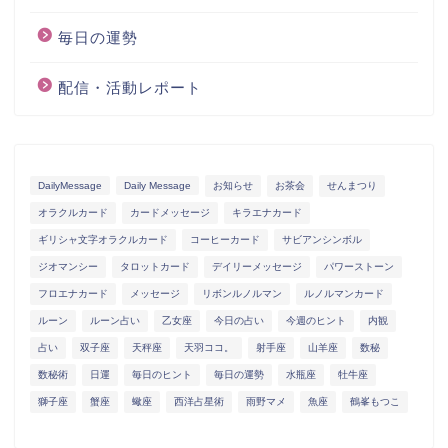
毎日の運勢
配信・活動レポート
DailyMessage
Daily Message
お知らせ
お茶会
せんまつり
オラクルカード
カードメッセージ
キラエナカード
ギリシャ文字オラクルカード
コーヒーカード
サビアンシンボル
ジオマンシー
タロットカード
デイリーメッセージ
パワーストーン
フロエナカード
メッセージ
リボンルノルマン
ルノルマンカード
ルーン
ルーン占い
乙女座
今日の占い
今週のヒント
内観
占い
双子座
天秤座
天羽ココ。
射手座
山羊座
数秘
数秘術
日運
毎日のヒント
毎日の運勢
水瓶座
牡牛座
獅子座
蟹座
蠍座
西洋占星術
雨野マメ
魚座
鶴峯もつこ