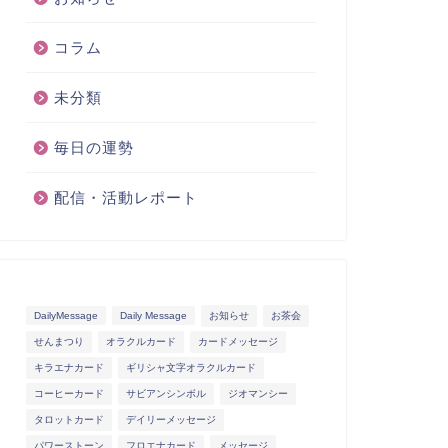
コラム
未分類
毎日の運勢
配信・活動レポート
DailyMessage
Daily Message
お知らせ
お茶会
せんまつり
オラクルカード
カードメッセージ
キラエナカード
ギリシャ文字オラクルカード
コーヒーカード
サビアンシンボル
ジオマンシー
タロットカード
デイリーメッセージ
パワーストーン
フロエナカード
メッセージ