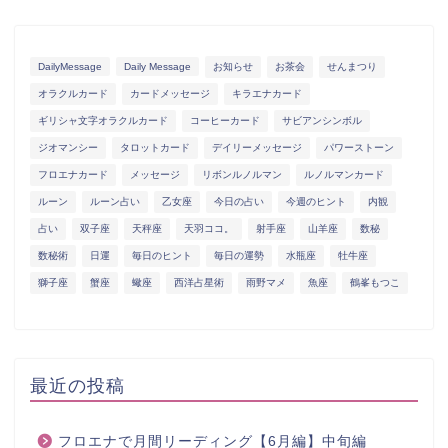
DailyMessage
Daily Message
お知らせ
お茶会
せんまつり
オラクルカード
カードメッセージ
キラエナカード
ギリシャ文字オラクルカード
コーヒーカード
サビアンシンボル
ジオマンシー
タロットカード
デイリーメッセージ
パワーストーン
フロエナカード
メッセージ
リボンルノルマン
ルノルマンカード
ルーン
ルーン占い
乙女座
今日の占い
今週のヒント
内観
占い
双子座
天秤座
天羽ココ。
射手座
山羊座
数秘
数秘術
日運
毎日のヒント
毎日の運勢
水瓶座
牡牛座
獅子座
蟹座
蠍座
西洋占星術
雨野マメ
魚座
鶴峯もつこ
最近の投稿
フロエナで月間リーディング【6月編】中旬編