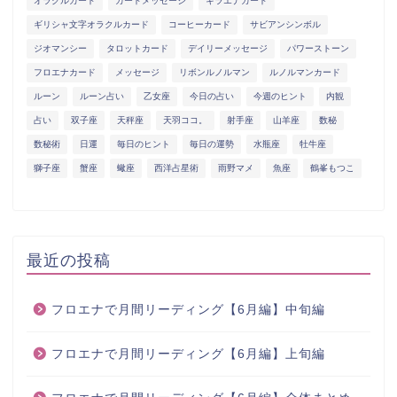
オラクルカード
カードメッセージ
キラエナカード
ギリシャ文字オラクルカード
コーヒーカード
サビアンシンボル
ジオマンシー
タロットカード
デイリーメッセージ
パワーストーン
フロエナカード
メッセージ
リボンルノルマン
ルノルマンカード
ルーン
ルーン占い
乙女座
今日の占い
今週のヒント
内観
占い
双子座
天秤座
天羽ココ。
射手座
山羊座
数秘
数秘術
日運
毎日のヒント
毎日の運勢
水瓶座
牡牛座
獅子座
蟹座
蠍座
西洋占星術
雨野マメ
魚座
鶴峯もつこ
最近の投稿
フロエナで月間リーディング【6月編】中旬編
フロエナで月間リーディング【6月編】上旬編