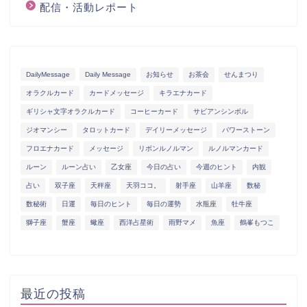
配信・活動レポート
DailyMessage
Daily Message
お知らせ
お茶会
せんまつり
オラクルカード
カードメッセージ
キラエナカード
ギリシャ文字オラクルカード
コーヒーカード
サビアンシンボル
ジオマンシー
タロットカード
デイリーメッセージ
パワーストーン
フロエナカード
メッセージ
リボンルノルマン
ルノルマンカード
ルーン
ルーン占い
乙女座
今日の占い
今週のヒント
内観
占い
双子座
天秤座
天羽ココ。
射手座
山羊座
数秘
数秘術
日運
毎日のヒント
毎日の運勢
水瓶座
牡牛座
獅子座
蟹座
蠍座
西洋占星術
雨野マメ
魚座
鶴峯もつこ
最近の投稿