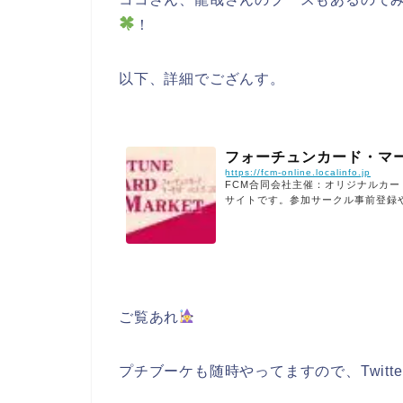
！
以下、詳細でござんす。
フォーチュンカード・マ
https://fcm-online.localinfo.jp
FCM合同会社主催：オリジナルカ
サイトです。参加サークル事前登録
ご覧あれ
プチブーケも随時やってますので、Twitt