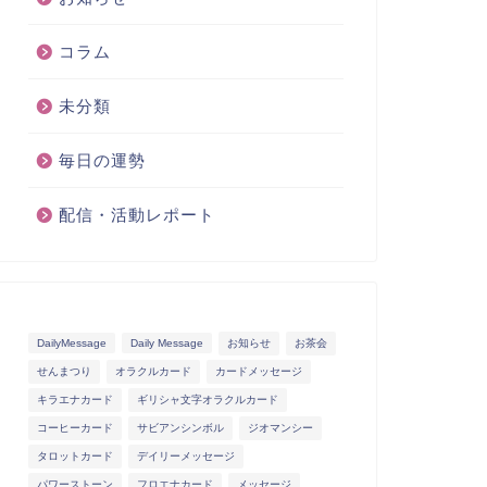
コラム
未分類
毎日の運勢
配信・活動レポート
DailyMessage
Daily Message
お知らせ
お茶会
せんまつり
オラクルカード
カードメッセージ
キラエナカード
ギリシャ文字オラクルカード
コーヒーカード
サビアンシンボル
ジオマンシー
タロットカード
デイリーメッセージ
パワーストーン
フロエナカード
メッセージ