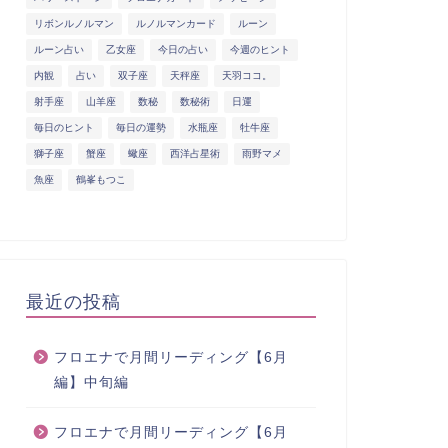
リボンルノルマン
ルノルマンカード
ルーン
ルーン占い
乙女座
今日の占い
今週のヒント
内観
占い
双子座
天秤座
天羽ココ。
射手座
山羊座
数秘
数秘術
日運
毎日のヒント
毎日の運勢
水瓶座
牡牛座
獅子座
蟹座
蠍座
西洋占星術
雨野マメ
魚座
鶴峯もつこ
最近の投稿
フロエナで月間リーディング【6月
編】中旬編
フロエナで月間リーディング【6月