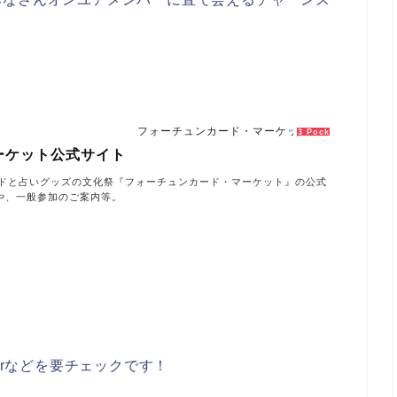
フォーチュンカード・マーケット公式サイト
3 Pockets
ーケット公式サイト
ードと占いグッズの文化祭『フォーチュンカード・マーケット』の公式
や、一般参加のご案内等。
erなどを要チェックです！