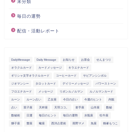
未分類
毎日の運勢
配信・活動レポート
DailyMessage
Daily Message
お知らせ
お茶会
せんまつり
オラクルカード
カードメッセージ
キラエナカード
ギリシャ文字オラクルカード
コーヒーカード
サビアンシンボル
ジオマンシー
タロットカード
デイリーメッセージ
パワーストーン
フロエナカード
メッセージ
リボンルノルマン
ルノルマンカード
ルーン
ルーン占い
乙女座
今日の占い
今週のヒント
内観
占い
双子座
天秤座
天羽ココ。
射手座
山羊座
数秘
数秘術
日運
毎日のヒント
毎日の運勢
水瓶座
牡牛座
獅子座
蟹座
蠍座
西洋占星術
雨野マメ
魚座
鶴峯もつこ