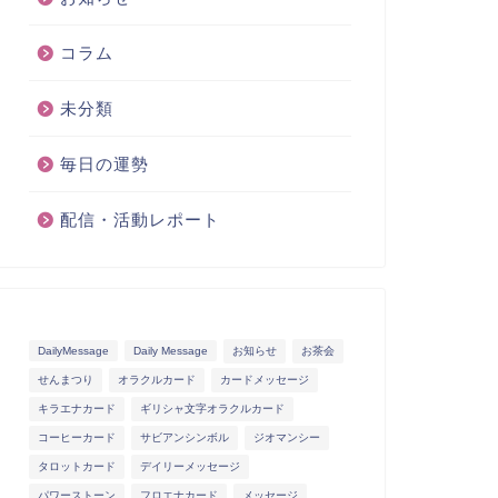
コラム
未分類
毎日の運勢
配信・活動レポート
DailyMessage
Daily Message
お知らせ
お茶会
せんまつり
オラクルカード
カードメッセージ
キラエナカード
ギリシャ文字オラクルカード
コーヒーカード
サビアンシンボル
ジオマンシー
タロットカード
デイリーメッセージ
パワーストーン
フロエナカード
メッセージ