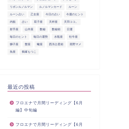
リボンルノルマン
ルノルマンカード
ルーン
ルーン占い
乙女座
今日の占い
今週のヒント
内観
占い
双子座
天秤座
天羽ココ。
射手座
山羊座
数秘
数秘術
日運
毎日のヒント
毎日の運勢
水瓶座
牡牛座
獅子座
蟹座
蠍座
西洋占星術
雨野マメ
魚座
鶴峯もつこ
最近の投稿
フロエナで月間リーディング【6月
編】中旬編
フロエナで月間リーディング【6月