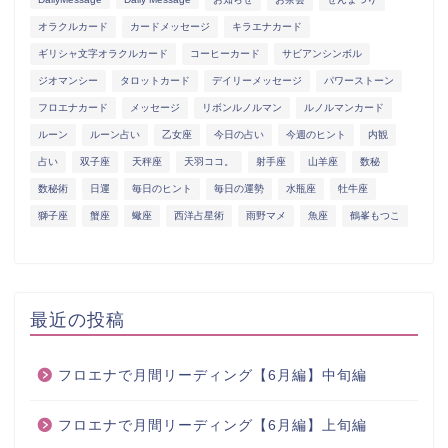
オラクルカード
カードメッセージ
キラエナカード
ギリシャ文字オラクルカード
コーヒーカード
サビアンシンボル
ジオマンシー
タロットカード
デイリーメッセージ
パワーストーン
フロエナカード
メッセージ
リボンルノルマン
ルノルマンカード
ルーン
ルーン占い
乙女座
今日の占い
今週のヒント
内観
占い
双子座
天秤座
天羽ココ。
射手座
山羊座
数秘
数秘術
日運
毎日のヒント
毎日の運勢
水瓶座
牡牛座
獅子座
蟹座
蠍座
西洋占星術
雨野マメ
魚座
鶴峯もつこ
最近の投稿
フロエナで月間リーディング【6月編】中旬編
フロエナで月間リーディング【6月編】上旬編