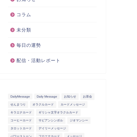
コラム
未分類
毎日の運勢
配信・活動レポート
DailyMessage
Daily Message
お知らせ
お茶会
せんまつり
オラクルカード
カードメッセージ
キラエナカード
ギリシャ文字オラクルカード
コーヒーカード
サビアンシンボル
ジオマンシー
タロットカード
デイリーメッセージ
パワーストーン
フロエナカード
メッセージ