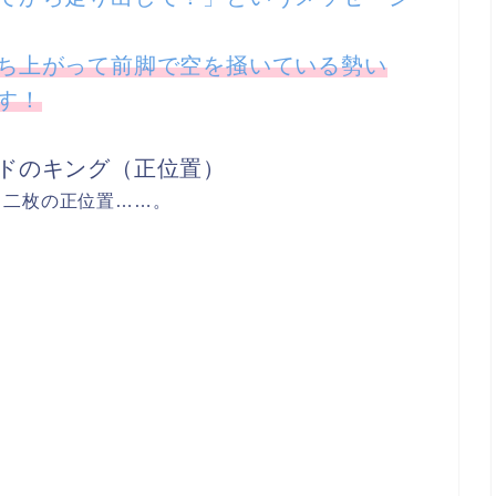
ち上がって前脚で空を掻いている勢い
す！
ドのキング（正位置）
ド二枚の正位置……。