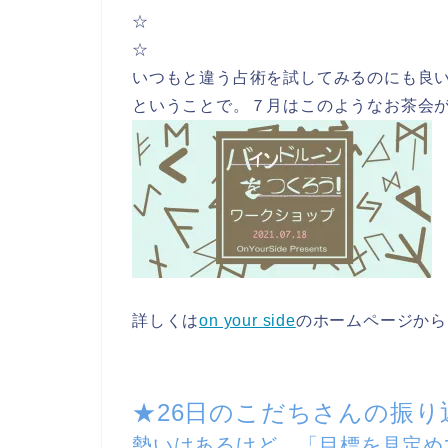
☆
☆
いつもと違う占術を試してみるのにも良
ということで。７月はこのようなお茶会
詳しくは
on your side
のホームページから
★26日のこだちさんの振り
勢いはあるけど、「目標を見定め