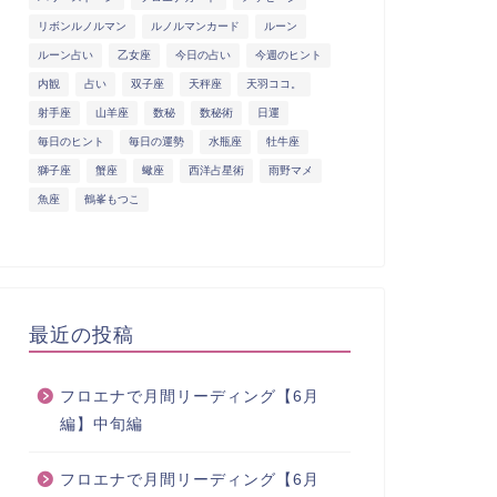
リボンルノルマン
ルノルマンカード
ルーン
ルーン占い
乙女座
今日の占い
今週のヒント
内観
占い
双子座
天秤座
天羽ココ。
射手座
山羊座
数秘
数秘術
日運
毎日のヒント
毎日の運勢
水瓶座
牡牛座
獅子座
蟹座
蠍座
西洋占星術
雨野マメ
魚座
鶴峯もつこ
最近の投稿
フロエナで月間リーディング【6月
編】中旬編
フロエナで月間リーディング【6月