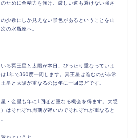
的のために全精力を傾け、厳しい道も避けない強さ
その少数にしか見えない景色がある
ということを山
て次の水瓶座へ。
。
ている冥王星と太陽が本日、ぴったり重なっていま
は1年で360度一周します。冥王星は進むのが非常
冥王星と太陽が重なるのは年に一回ほど
です。
火星・金星も年に1回ほど重なる機会を得ます。大惑
星）はそれぞれ周期が遅いのでそれぞれが重なると
す。
配置かというと