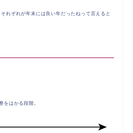
。
。それぞれが年末には良い年だったねって言えると
整をはかる段階
。