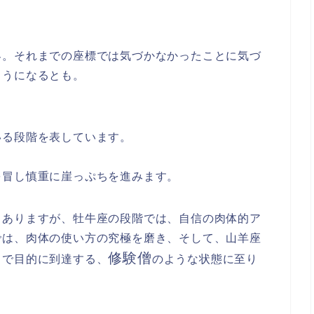
界。
それまでの座標では気づかなかったことに気づ
ようになるとも。
いる段階を表しています。
を冒し慎重に崖っぷちを進みます。
とありますが、
牡牛座の段階
では、自信の肉体的ア
では
、肉体の使い方の究極を磨き、そして、
山羊座
修験僧
とで目的に到達する、
のような状態
に至り