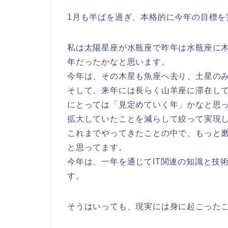
1月も半ばを過ぎ、本格的に今年の目標
私は太陽星座が水瓶座で
昨年は水瓶座に
年だったかなと思います。
今年は、その
木星も魚座へ去り、土星の
そして、
来年には長らく山羊座に滞在し
にとっては「見定めていく年」かなと思
拡大していたことを減らして絞って実現
これまでやってきたことの中で、もっと
と思ってます。
今年は、一年を通じてIT関連の知識と技
す。
そうはいっても、現実には身に起こった