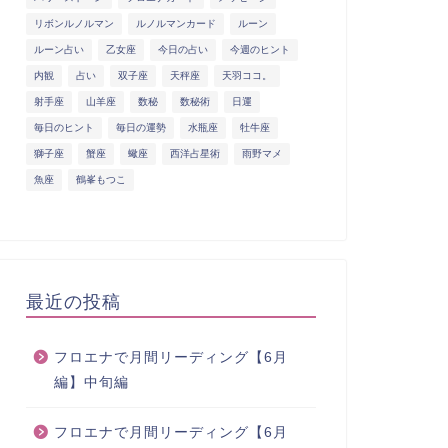
リボンルノルマン
ルノルマンカード
ルーン
ルーン占い
乙女座
今日の占い
今週のヒント
内観
占い
双子座
天秤座
天羽ココ。
射手座
山羊座
数秘
数秘術
日運
毎日のヒント
毎日の運勢
水瓶座
牡牛座
獅子座
蟹座
蠍座
西洋占星術
雨野マメ
魚座
鶴峯もつこ
最近の投稿
フロエナで月間リーディング【6月
編】中旬編
フロエナで月間リーディング【6月