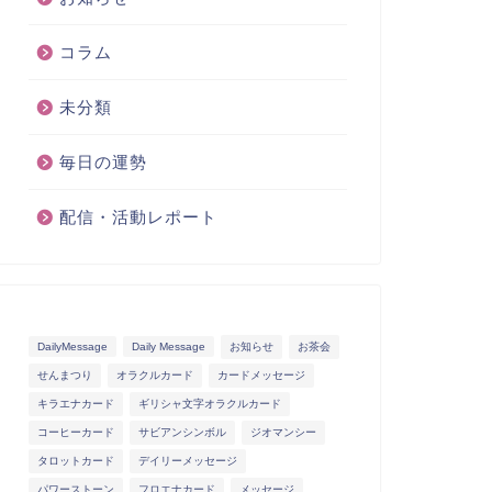
コラム
未分類
毎日の運勢
配信・活動レポート
DailyMessage
Daily Message
お知らせ
お茶会
せんまつり
オラクルカード
カードメッセージ
キラエナカード
ギリシャ文字オラクルカード
コーヒーカード
サビアンシンボル
ジオマンシー
タロットカード
デイリーメッセージ
パワーストーン
フロエナカード
メッセージ