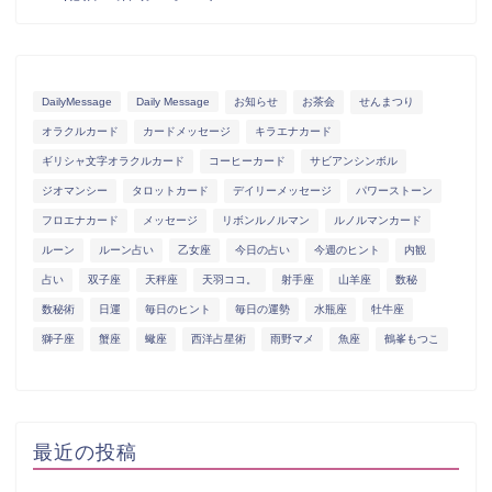
DailyMessage
Daily Message
お知らせ
お茶会
せんまつり
オラクルカード
カードメッセージ
キラエナカード
ギリシャ文字オラクルカード
コーヒーカード
サビアンシンボル
ジオマンシー
タロットカード
デイリーメッセージ
パワーストーン
フロエナカード
メッセージ
リボンルノルマン
ルノルマンカード
ルーン
ルーン占い
乙女座
今日の占い
今週のヒント
内観
占い
双子座
天秤座
天羽ココ。
射手座
山羊座
数秘
数秘術
日運
毎日のヒント
毎日の運勢
水瓶座
牡牛座
獅子座
蟹座
蠍座
西洋占星術
雨野マメ
魚座
鶴峯もつこ
最近の投稿