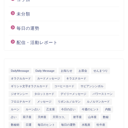
未分類
毎日の運勢
配信・活動レポート
DailyMessage
Daily Message
お知らせ
お茶会
せんまつり
オラクルカード
カードメッセージ
キラエナカード
ギリシャ文字オラクルカード
コーヒーカード
サビアンシンボル
ジオマンシー
タロットカード
デイリーメッセージ
パワーストーン
フロエナカード
メッセージ
リボンルノルマン
ルノルマンカード
ルーン
ルーン占い
乙女座
今日の占い
今週のヒント
内観
占い
双子座
天秤座
天羽ココ。
射手座
山羊座
数秘
数秘術
日運
毎日のヒント
毎日の運勢
水瓶座
牡牛座