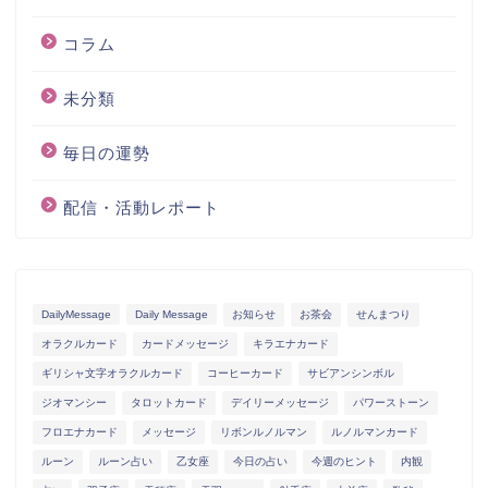
コラム
未分類
毎日の運勢
配信・活動レポート
DailyMessage
Daily Message
お知らせ
お茶会
せんまつり
オラクルカード
カードメッセージ
キラエナカード
ギリシャ文字オラクルカード
コーヒーカード
サビアンシンボル
ジオマンシー
タロットカード
デイリーメッセージ
パワーストーン
フロエナカード
メッセージ
リボンルノルマン
ルノルマンカード
ルーン
ルーン占い
乙女座
今日の占い
今週のヒント
内観