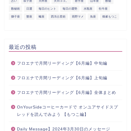
占い
双子座
天秤座
天羽ココ。
射手座
山羊座
数秘
数秘術
日運
毎日のヒント
毎日の運勢
水瓶座
牡牛座
獅子座
蟹座
蠍座
西洋占星術
雨野マメ
魚座
鶴峯もつこ
最近の投稿
フロエナで月間リーディング【6月編】中旬編
フロエナで月間リーディング【6月編】上旬編
フロエナで月間リーディング【6月編】全体まとめ
OnYourSideコーヒーカードで オンユアサイドスプ
レッドを読んでみよう 【もつこ編】
Daily Message】2024年3月30日のメッセージ