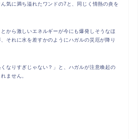
けん気に満ち溢れたワンドの7
と、同じく
情熱の炎を
。
ことから激しいエネルギーが今にも爆発しそうなほ
が、それに水を差すかのようにハガルの災厄が降り
熱くなりすぎじゃない？」
と、ハガルが注意喚起の
しれません。