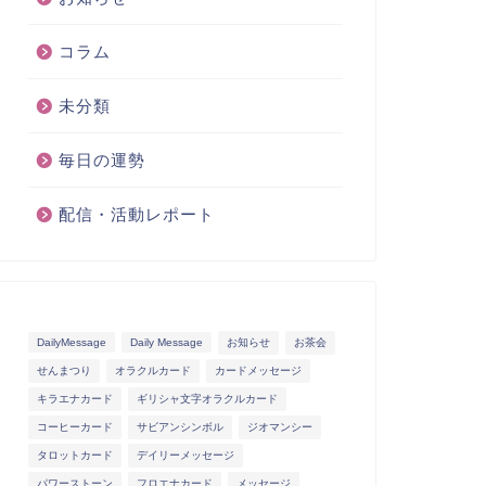
コラム
未分類
毎日の運勢
配信・活動レポート
DailyMessage
Daily Message
お知らせ
お茶会
せんまつり
オラクルカード
カードメッセージ
キラエナカード
ギリシャ文字オラクルカード
コーヒーカード
サビアンシンボル
ジオマンシー
タロットカード
デイリーメッセージ
パワーストーン
フロエナカード
メッセージ