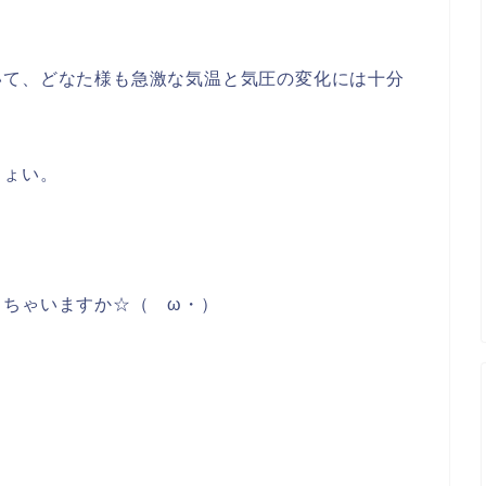
いて、どなた様も急激な気温と気圧の変化には十分
しょい。
っちゃいますか☆（ゝω・）