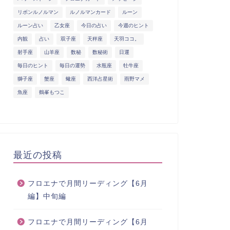
リボンルノルマン
ルノルマンカード
ルーン
ルーン占い
乙女座
今日の占い
今週のヒント
内観
占い
双子座
天秤座
天羽ココ。
射手座
山羊座
数秘
数秘術
日運
毎日のヒント
毎日の運勢
水瓶座
牡牛座
獅子座
蟹座
蠍座
西洋占星術
雨野マメ
魚座
鶴峯もつこ
最近の投稿
フロエナで月間リーディング【6月
編】中旬編
フロエナで月間リーディング【6月