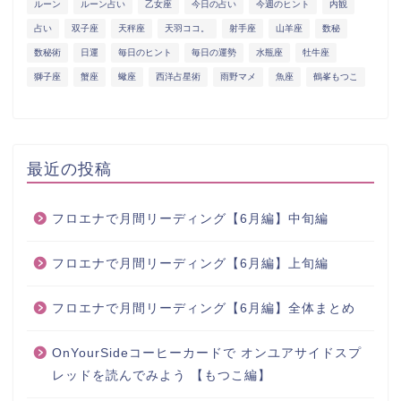
ルーン
ルーン占い
乙女座
今日の占い
今週のヒント
内観
占い
双子座
天秤座
天羽ココ。
射手座
山羊座
数秘
数秘術
日運
毎日のヒント
毎日の運勢
水瓶座
牡牛座
獅子座
蟹座
蠍座
西洋占星術
雨野マメ
魚座
鶴峯もつこ
最近の投稿
フロエナで月間リーディング【6月編】中旬編
フロエナで月間リーディング【6月編】上旬編
フロエナで月間リーディング【6月編】全体まとめ
OnYourSideコーヒーカードで オンユアサイドスプ
レッドを読んでみよう 【もつこ編】