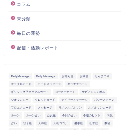
コラム
未分類
毎日の運勢
配信・活動レポート
DailyMessage
Daily Message
お知らせ
お茶会
せんまつり
オラクルカード
カードメッセージ
キラエナカード
ギリシャ文字オラクルカード
コーヒーカード
サビアンシンボル
ジオマンシー
タロットカード
デイリーメッセージ
パワーストーン
フロエナカード
メッセージ
リボンルノルマン
ルノルマンカード
ルーン
ルーン占い
乙女座
今日の占い
今週のヒント
内観
占い
双子座
天秤座
天羽ココ。
射手座
山羊座
数秘