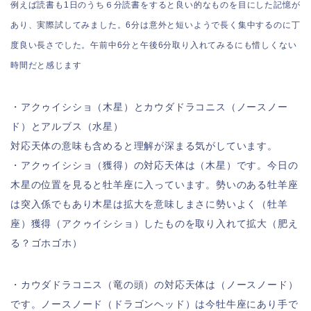
例えば読書も1日のうち６分読書をすると良い的なものを目にした記憶が
あり、実際試してみました。6分は意外と短いようで長く集中するのに丁
度良い長さでした。
午前中6分と午後6分取り入れてみるにも惜しくない
時間だと感じます
・アクゥイシショ（木星）とカウダドラコニス（ノースノー
ド）とアルブス（水星）
対応天体の意味も含めると理解が深まる気がしています。
・アクゥイシショ（獲得）の対応天体は（木星）です。今日の
木星の位置を見ると牡羊座に入っています。勢いのある牡羊座
は突入係でもあり木星は拡大を意味しまさに勢いよく（牡羊
座）獲得（アクゥイシショ）したものを取り入れて拡大（肥え
る？ゴホゴホ）
・カウダドラコニス（竜の頭）の対応天体は（ノースノード）
です。ノースノード（ドラゴンヘッド）は今牡牛座にあり手で