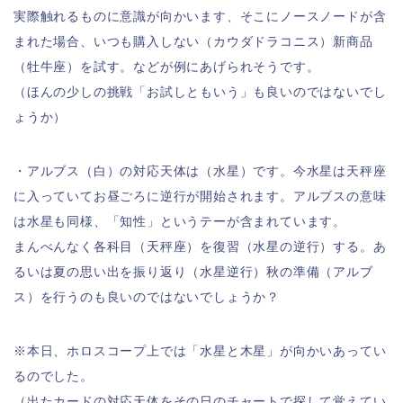
実際触れるものに意識が向かいます、そこにノースノードが含
まれた場合、いつも購入しない（カウダドラコニス）新商品
（牡牛座）を試す。などが例にあげられそうです。
（ほんの少しの挑戦「お試しともいう」も良いのではないでし
ょうか）
・アルブス（白）の対応天体は（水星）です。今水星は天秤座
に入っていてお昼ごろに逆行が開始されます。アルブスの意味
は水星も同様、「知性」というテーが含まれています。
まんべんなく各科目（天秤座）を復習（水星の逆行）する。あ
るいは夏の思い出を振り返り（水星逆行）秋の準備（アルブ
ス）を行うのも良いのではないでしょうか？
※本日、ホロスコープ上では「水星と木星」が向かいあってい
るのでした。
（出たカードの対応天体をその日のチャートで探して覚えてい