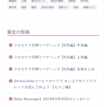
数秘術
日運
毎日のヒント
毎日の運勢
水瓶座
牡牛座
獅子座
蟹座
蠍座
西洋占星術
雨野マメ
魚座
鶴峯もつこ
最近の投稿
フロエナで月間リーディング【6月編】中旬編
フロエナで月間リーディング【6月編】上旬編
フロエナで月間リーディング【6月編】全体まとめ
OnYourSideコーヒーカードで オンユアサイドスプ
レッドを読んでみよう 【もつこ編】
Daily Message】2024年3月30日のメッセージ