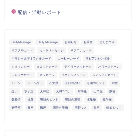
配信・活動レポート
DailyMessage
Daily Message
お知らせ
お茶会
せんまつり
オラクルカード
カードメッセージ
キラエナカード
ギリシャ文字オラクルカード
コーヒーカード
サビアンシンボル
ジオマンシー
タロットカード
デイリーメッセージ
パワーストーン
フロエナカード
メッセージ
リボンルノルマン
ルノルマンカード
ルーン
ルーン占い
乙女座
今日の占い
今週のヒント
内観
占い
双子座
天秤座
天羽ココ。
射手座
山羊座
数秘
数秘術
日運
毎日のヒント
毎日の運勢
水瓶座
牡牛座
獅子座
蟹座
蠍座
西洋占星術
雨野マメ
魚座
鶴峯もつこ