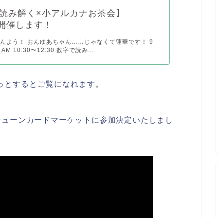
読み解く×小アルカナお茶会】
金)開催します！
んよう！ おんゆあちゃん……じゃなくて蓮華です！ 9
M.10:30〜12:30 数字で読み...
っとするとご覧になれます。
チューンカードマーケットに参加決定いたしまし