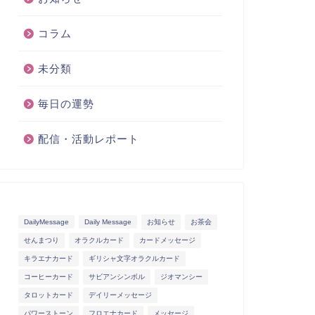
コラム
未分類
毎日の運勢
配信・活動レポート
DailyMessage
Daily Message
お知らせ
お茶会
せんまつり
オラクルカード
カードメッセージ
キラエナカード
ギリシャ文字オラクルカード
コーヒーカード
サビアンシンボル
ジオマンシー
タロットカード
デイリーメッセージ
パワーストーン
フロエナカード
メッセージ