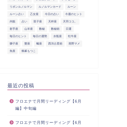
リボンルノルマン
ルノルマンカード
ルーン
ルーン占い
乙女座
今日の占い
今週のヒント
内観
占い
双子座
天秤座
天羽ココ。
射手座
山羊座
数秘
数秘術
日運
毎日のヒント
毎日の運勢
水瓶座
牡牛座
獅子座
蟹座
蠍座
西洋占星術
雨野マメ
魚座
鶴峯もつこ
最近の投稿
フロエナで月間リーディング【6月
編】中旬編
フロエナで月間リーディング【6月