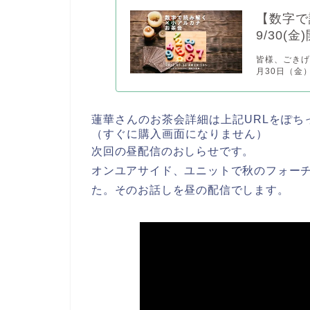
【数字で
9/30(
皆様、ごきげ
月30日（金）A
蓮華さんのお茶会詳細は上記URLをぽち
（すぐに購入画面になりません）
次回の昼配信のおしらせです。
オンユアサイド、ユニットで秋のフォー
た。そのお話しを昼の配信でします。