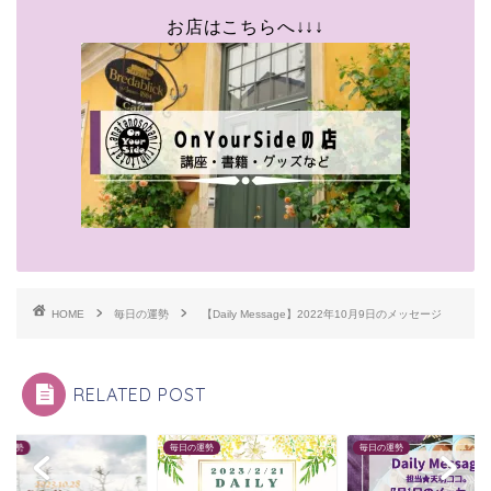
お店はこちらへ↓↓↓
HOME
毎日の運勢
【Daily Message】2022年10月9日のメッセージ
RELATED POST
の運勢
毎日の運勢
毎日の運勢