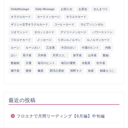
DailyMessage
Daily Message
お知らせ
お茶会
せんまつり
オラクルカード
カードメッセージ
キラエナカード
ギリシャ文字オラクルカード
コーヒーカード
サビアンシンボル
ジオマンシー
タロットカード
デイリーメッセージ
パワーストーン
フロエナカード
メッセージ
リボンルノルマン
ルノルマンカード
ルーン
ルーン占い
乙女座
今日の占い
今週のヒント
内観
占い
双子座
天秤座
天羽ココ。
射手座
山羊座
数秘
数秘術
日運
毎日のヒント
毎日の運勢
水瓶座
牡牛座
獅子座
蟹座
蠍座
西洋占星術
雨野マメ
魚座
鶴峯もつこ
最近の投稿
フロエナで月間リーディング【6月編】中旬編