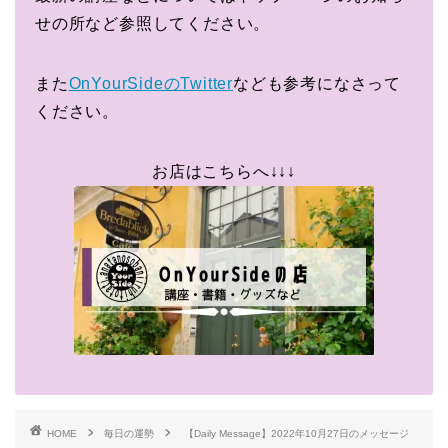
せの所など参照してください。
また
OnYourSideのTwitter
なども参考になさって
ください。
お店はこちらへ↓↓↓
HOME
毎日の運勢
【Daily Message】2022年10月27日のメッセージ