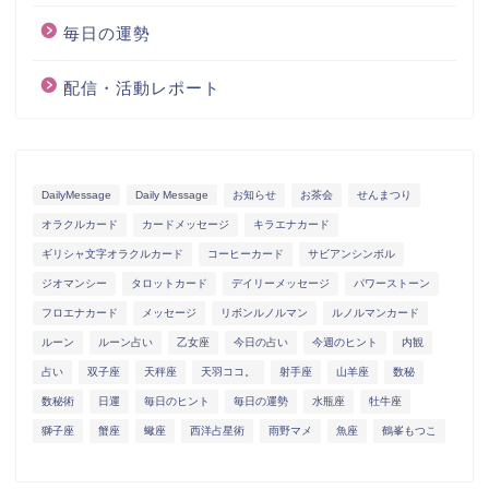
毎日の運勢
配信・活動レポート
DailyMessage
Daily Message
お知らせ
お茶会
せんまつり
オラクルカード
カードメッセージ
キラエナカード
ギリシャ文字オラクルカード
コーヒーカード
サビアンシンボル
ジオマンシー
タロットカード
デイリーメッセージ
パワーストーン
フロエナカード
メッセージ
リボンルノルマン
ルノルマンカード
ルーン
ルーン占い
乙女座
今日の占い
今週のヒント
内観
占い
双子座
天秤座
天羽ココ。
射手座
山羊座
数秘
数秘術
日運
毎日のヒント
毎日の運勢
水瓶座
牡牛座
獅子座
蟹座
蠍座
西洋占星術
雨野マメ
魚座
鶴峯もつこ