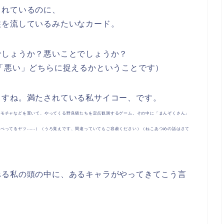
されているのに、
涙を流しているみたいなカード。
でしょうか？悪いことでしょうか？
「悪い」どちらに捉えるかということです）
ますね。満たされている私サイコー、です。
オモチャなどを置いて、やってくる野良猫たちを定点観測するゲーム。その中に「まんぞくさん」
そべってるヤツ……）（うろ覚えです、間違っていてもご容赦ください）（ねこあつめの話はさて
べる私の頭の中に、あるキャラがやってきてこう言