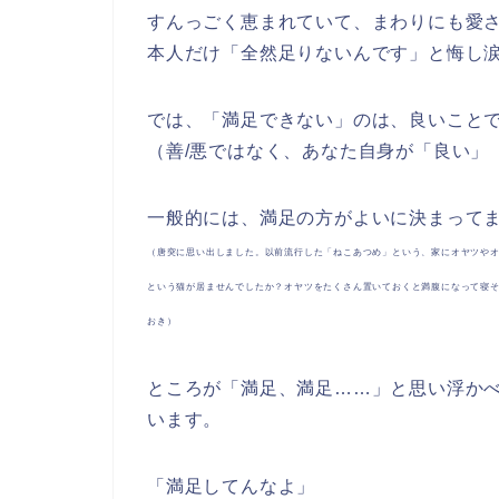
すんっごく恵まれていて、まわりにも愛
本人だけ「全然足りないんです」と悔し
では、「満足できない」のは、良いこと
（善/悪ではなく、あなた自身が「良い」
一般的には、満足の方がよいに決まって
（唐突に思い出しました。以前流行した「ねこあつめ」という、家にオヤツや
という猫が居ませんでしたか？オヤツをたくさん置いておくと満腹になって寝
おき）
ところが「満足、満足……」と思い浮か
います。
「満足してんなよ」