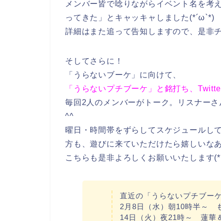
メンバー皆で唸りながらイベント名を考
ってきた」とキャッキャしました(*´ω`*)
詳細はまた追って告知しますので、是非
そしてさらに！
「うらないブーケ」に向けて、
「うらないプチブーケ」と銘打ち、Twitt
毎回2人のメンバーがトーク。リスナー
^^
曜日・時間帯をずらしてスケジュールし
方も、遊びに来ていただけたら嬉しいな
こちらも是非よろしくお願いいたします(*´ω
直近の「うらないプチブー
2月8日（水）朝10時半～
14日（火）夜21時～ 蓮華