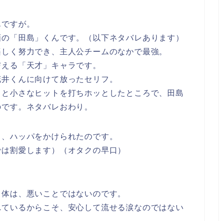
んですが。
画の「田島」くんです。（以下ネタバレあります）
楽しく努力でき、主人公チームのなかで最強。
与える「天才」キャラです。
花井くんに向けて放ったセリフ。
っと小さなヒットを打ちホッとしたところで、田島
のです。ネタバレおわり。
と、ハッパをかけられたのです。
では割愛します）（オタクの早口）
自体は、悪いことではないのです。
れているからこそ、安心して流せる涙なのではない