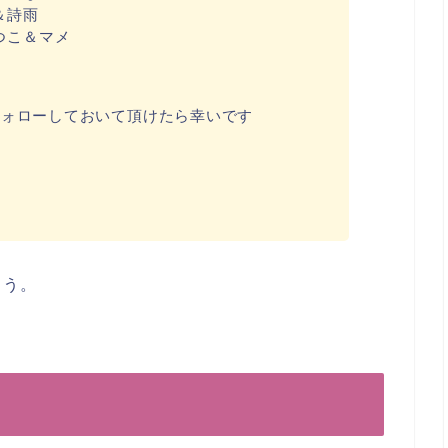
＆詩雨
つこ＆マメ
rをフォローしておいて頂けたら幸いです
ょう。