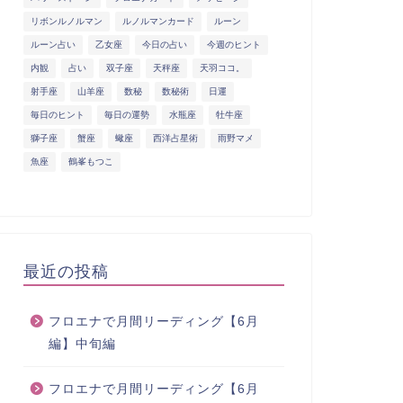
リボンルノルマン
ルノルマンカード
ルーン
ルーン占い
乙女座
今日の占い
今週のヒント
内観
占い
双子座
天秤座
天羽ココ。
射手座
山羊座
数秘
数秘術
日運
毎日のヒント
毎日の運勢
水瓶座
牡牛座
獅子座
蟹座
蠍座
西洋占星術
雨野マメ
魚座
鶴峯もつこ
最近の投稿
フロエナで月間リーディング【6月
編】中旬編
フロエナで月間リーディング【6月