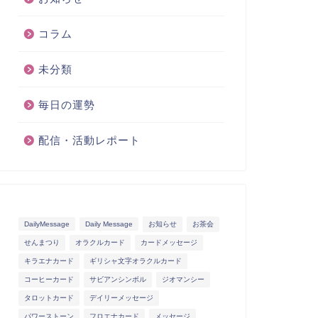
コラム
未分類
毎日の運勢
配信・活動レポート
DailyMessage
Daily Message
お知らせ
お茶会
せんまつり
オラクルカード
カードメッセージ
キラエナカード
ギリシャ文字オラクルカード
コーヒーカード
サビアンシンボル
ジオマンシー
タロットカード
デイリーメッセージ
パワーストーン
フロエナカード
メッセージ