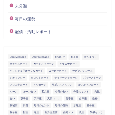
未分類
毎日の運勢
配信・活動レポート
DailyMessage
Daily Message
お知らせ
お茶会
せんまつり
オラクルカード
カードメッセージ
キラエナカード
ギリシャ文字オラクルカード
コーヒーカード
サビアンシンボル
ジオマンシー
タロットカード
デイリーメッセージ
パワーストーン
フロエナカード
メッセージ
リボンルノルマン
ルノルマンカード
ルーン
ルーン占い
乙女座
今日の占い
今週のヒント
内観
占い
双子座
天秤座
天羽ココ。
射手座
山羊座
数秘
数秘術
日運
毎日のヒント
毎日の運勢
水瓶座
牡牛座
獅子座
蟹座
蠍座
西洋占星術
雨野マメ
魚座
鶴峯もつこ