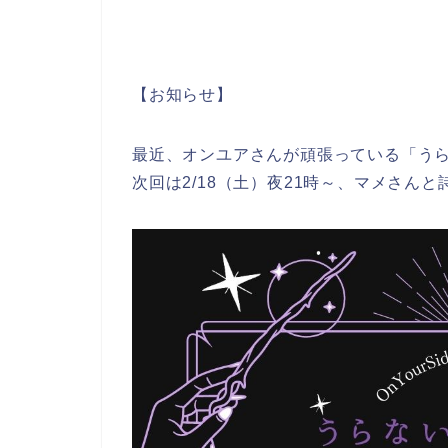
【お知らせ】
最近、オンユアさんが頑張っている「うらな
次回は2/18（土）夜21時～、マメさん