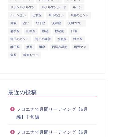
リボンルノルマン
ルノルマンカード
ルーン
ルーン占い
乙女座
今日の占い
今週のヒント
内観
占い
双子座
天秤座
天羽ココ。
射手座
山羊座
数秘
数秘術
日運
毎日のヒント
毎日の運勢
水瓶座
牡牛座
獅子座
蟹座
蠍座
西洋占星術
雨野マメ
魚座
鶴峯もつこ
最近の投稿
フロエナで月間リーディング【6月
編】中旬編
フロエナで月間リーディング【6月