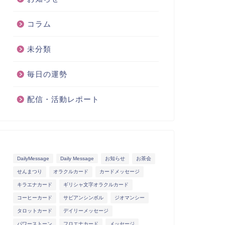
コラム
未分類
毎日の運勢
配信・活動レポート
DailyMessage
Daily Message
お知らせ
お茶会
せんまつり
オラクルカード
カードメッセージ
キラエナカード
ギリシャ文字オラクルカード
コーヒーカード
サビアンシンボル
ジオマンシー
タロットカード
デイリーメッセージ
パワーストーン
フロエナカード
メッセージ