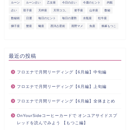
ルーン
ルーン占い
乙女座
今日の占い
今週のヒント
内観
占い
双子座
天秤座
天羽ココ。
射手座
山羊座
数秘
数秘術
日運
毎日のヒント
毎日の運勢
水瓶座
牡牛座
獅子座
蟹座
蠍座
西洋占星術
雨野マメ
魚座
鶴峯もつこ
最近の投稿
フロエナで月間リーディング【6月編】中旬編
フロエナで月間リーディング【6月編】上旬編
フロエナで月間リーディング【6月編】全体まとめ
OnYourSideコーヒーカードで オンユアサイドスプ
レッドを読んでみよう 【もつこ編】