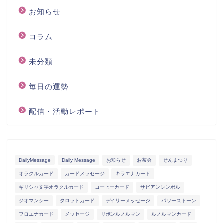
お知らせ
コラム
未分類
毎日の運勢
配信・活動レポート
DailyMessage
Daily Message
お知らせ
お茶会
せんまつり
オラクルカード
カードメッセージ
キラエナカード
ギリシャ文字オラクルカード
コーヒーカード
サビアンシンボル
ジオマンシー
タロットカード
デイリーメッセージ
パワーストーン
フロエナカード
メッセージ
リボンルノルマン
ルノルマンカード