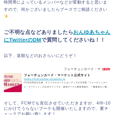
時間帯によっているメンバーなどが変動すると思いま
すので、何かございましたらブースでご相談ください
ご不明な点などありましたら
おんゆあちゃん
にTwitterのDM
で質問してくださいね！！
以下、道順などのおさらいにどうぞ！
フォーチュンカード・マーケット
3 Pocket
フォーチュンカード・マーケット公式サイト
https://fcm-online.localinfo.jp
FCM合同会社主催：オリジナルカードと占いグッズの文化祭『フォーチュンカー
ド・マーケット』の公式サイトです。参加サークル事前登録や、一般参加のご案内
等。
そして、FCMでも宣伝させていただきますが、4/9~10
にかけてうらないブーケも開催いたしますので、要チ
ェックでお願い致します！