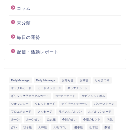
コラム
未分類
毎日の運勢
配信・活動レポート
DailyMessage
Daily Message
お知らせ
お茶会
せんまつり
オラクルカード
カードメッセージ
キラエナカード
ギリシャ文字オラクルカード
コーヒーカード
サビアンシンボル
ジオマンシー
タロットカード
デイリーメッセージ
パワーストーン
フロエナカード
メッセージ
リボンルノルマン
ルノルマンカード
ルーン
ルーン占い
乙女座
今日の占い
今週のヒント
内観
占い
双子座
天秤座
天羽ココ。
射手座
山羊座
数秘