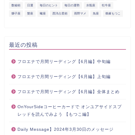
数秘術
日運
毎日のヒント
毎日の運勢
水瓶座
牡牛座
獅子座
蟹座
蠍座
西洋占星術
雨野マメ
魚座
鶴峯もつこ
最近の投稿
フロエナで月間リーディング【6月編】中旬編
フロエナで月間リーディング【6月編】上旬編
フロエナで月間リーディング【6月編】全体まとめ
OnYourSideコーヒーカードで オンユアサイドスプ
レッドを読んでみよう 【もつこ編】
Daily Message】2024年3月30日のメッセージ