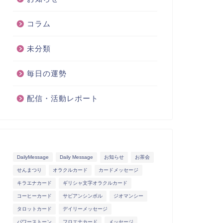
コラム
未分類
毎日の運勢
配信・活動レポート
DailyMessage
Daily Message
お知らせ
お茶会
せんまつり
オラクルカード
カードメッセージ
キラエナカード
ギリシャ文字オラクルカード
コーヒーカード
サビアンシンボル
ジオマンシー
タロットカード
デイリーメッセージ
パワーストーン
フロエナカード
メッセージ