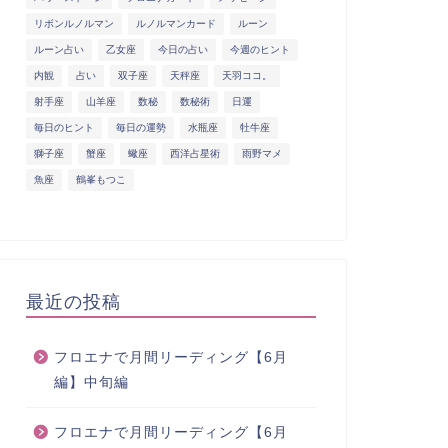
リボンルノルマン
ルノルマンカード
ルーン
ルーン占い
乙女座
今日の占い
今週のヒント
内観
占い
双子座
天秤座
天羽ココ。
射手座
山羊座
数秘
数秘術
日運
毎日のヒント
毎日の運勢
水瓶座
牡牛座
獅子座
蟹座
蠍座
西洋占星術
雨野マメ
魚座
鶴峯もつこ
最近の投稿
フロエナで月間リーディング【6月
編】中旬編
フロエナで月間リーディング【6月