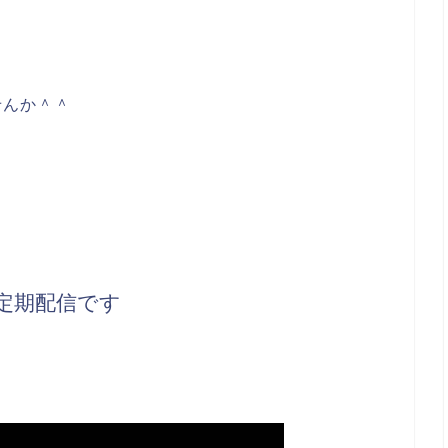
せんか＾＾
eの定期配信です