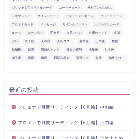
ギリシャ文字オラクルカード
コーヒーカード
サビアンシンボル
ジオマンシー
タロットカード
デイリーメッセージ
パワーストーン
フロエナカード
メッセージ
リボンルノルマン
ルノルマンカード
ルーン
ルーン占い
乙女座
今日の占い
今週のヒント
内観
占い
双子座
天秤座
天羽ココ。
射手座
山羊座
数秘
数秘術
日運
毎日のヒント
毎日の運勢
水瓶座
牡牛座
獅子座
蟹座
蠍座
西洋占星術
雨野マメ
魚座
鶴峯もつこ
最近の投稿
フロエナで月間リーディング【6月編】中旬編
フロエナで月間リーディング【6月編】上旬編
フロエナで月間リーディング【6月編】全体まとめ