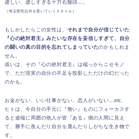
虚しい、虚しすぎる十万石饅頭…。
（埼玉県民以外を置いていくスタイル）
もしかしたらこの女性は、
それまで自分が信じていた
『心の絶対君主』みたいな存在を妄信しすぎて、自分
の闘いの真の目的を忘れてしまっていた
のかもしれま
せん。
或いは、その『心の絶対君主』は端っからニセモノ
で、ただ現実の自分の不足を投影しただけの幻だった
のかも。
お金がない、いい仕事がない、恋人がいない…etc.
ヒトは、今自分の手元に『無い』ものにフォーカスす
ると途端に周囲の他人が皆『ある』側の人間に見え
て、勝手に羨んだり自分を蔑んだりしがちな生き物で
す。