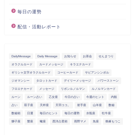
毎日の運勢
配信・活動レポート
DailyMessage
Daily Message
お知らせ
お茶会
せんまつり
オラクルカード
カードメッセージ
キラエナカード
ギリシャ文字オラクルカード
コーヒーカード
サビアンシンボル
ジオマンシー
タロットカード
デイリーメッセージ
パワーストーン
フロエナカード
メッセージ
リボンルノルマン
ルノルマンカード
ルーン
ルーン占い
乙女座
今日の占い
今週のヒント
内観
占い
双子座
天秤座
天羽ココ。
射手座
山羊座
数秘
数秘術
日運
毎日のヒント
毎日の運勢
水瓶座
牡牛座
獅子座
蟹座
蠍座
西洋占星術
雨野マメ
魚座
鶴峯もつこ