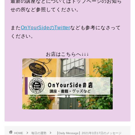
最新の講座などについてはトップページのお知ら
せの所など参照してください。
また
OnYourSideのTwitter
なども参考になさって
ください。
お店はこちらへ↓↓↓
HOME
毎日の運勢
【Daily Message】2021年3月17日のメッセージ