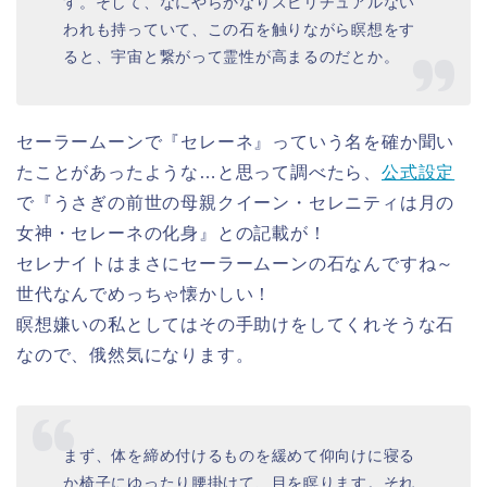
す。そして、なにやらかなりスピリチュアルない
われも持っていて、この石を触りながら瞑想をす
ると、宇宙と繋がって霊性が高まるのだとか。
セーラームーンで『セレーネ』っていう名を確か聞い
たことがあったような…と思って調べたら、
公式設定
で『うさぎの前世の母親クイーン・セレニティは月の
女神・セレーネの化身』との記載が！
セレナイトはまさにセーラームーンの石なんですね～
世代なんでめっちゃ懐かしい！
瞑想嫌いの私としてはその手助けをしてくれそうな石
なので、俄然気になります。
まず、体を締め付けるものを緩めて仰向けに寝る
か椅子にゆったり腰掛けて、目を瞑ります。それ