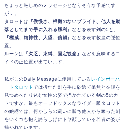
ちょっと厳しめのメッセージとなりそうな予感です
が…。
タロットは
『傲慢さ、根拠のないプライド、他人を蹴
落としてまで手に入れる勝利』
などを表す剣の5と、
『権威、精神性、人望、信頼』
などを表す教皇の逆位
置。
ルーンは
『欠乏、束縛、固定観念』
などを意味するニ
イドの正位置が出ています。
私がこのDaily Messageに使用している
レインボーハ
ートタロット
では折れた剣を手に砂浜で呆然と夕陽を
見つめへたり込む女性の姿で描かれている剣の5のカー
ドですが、最もオーソドックスなライダー版タロット
の絵柄では、何かしらの闘いに勝ち他人から奪った剣
をいくつも抱え誇らしげにドヤ顔している若者の姿が
描かれています。