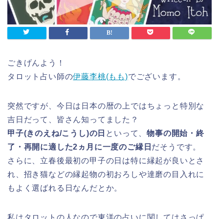
ごきげんよう！
タロット占い師の
伊藤李桃(もも)
でございます。
突然ですが、今日は日本の暦の上ではちょっと特別な
吉日だって、皆さん知ってました？
甲子(きのえね/こうし)の日
といって、
物事の開始・終
了・再開に適した2ヵ月に一度のご縁日
だそうです。
さらに、立春後最初の甲子の日は特に縁起が良いとさ
れ、招き猫などの縁起物の初おろしや達磨の目入れに
もよく選ばれる日なんだとか。
私はタロットの人なので東洋の占いに関してはさっぱ