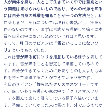
人が肉体を持ち、人として生きていく中では差別とい
う問題は避けられないものであり、それの根源を知る
には自分自身の尊厳を知ることが一つの方法
だと。私
自身もまだ、それについては理解が未熟だし、実感が
伴わないのですが、まずは形式から理解して徐々に本
質を自分の中に落とし込めていければと思います。
そして、昨日のサビアンは
「雪といっしょにないソ
リ」
というものでした。
これは
雪が降る前にソリを用意している
様子を表して
います。雪が降ることを想定して準備しているので
す。自分が生きてゆくために必要なものを人よりも余
裕を持って獲得することができている状態です。
今日のサビアン
「飾られたクリスマスツリー」
です
が、厳しい冬でも暖かい家の中で「クリスマスツリ
ー」を囲んで楽しく暮らしている様子を描いていま
す。準備していなかった人は雪の中、外でふるえなが