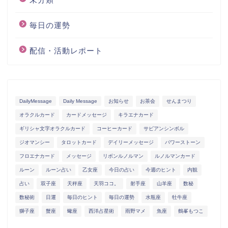
毎日の運勢
配信・活動レポート
DailyMessage
Daily Message
お知らせ
お茶会
せんまつり
オラクルカード
カードメッセージ
キラエナカード
ギリシャ文字オラクルカード
コーヒーカード
サビアンシンボル
ジオマンシー
タロットカード
デイリーメッセージ
パワーストーン
フロエナカード
メッセージ
リボンルノルマン
ルノルマンカード
ルーン
ルーン占い
乙女座
今日の占い
今週のヒント
内観
占い
双子座
天秤座
天羽ココ。
射手座
山羊座
数秘
数秘術
日運
毎日のヒント
毎日の運勢
水瓶座
牡牛座
獅子座
蟹座
蠍座
西洋占星術
雨野マメ
魚座
鶴峯もつこ