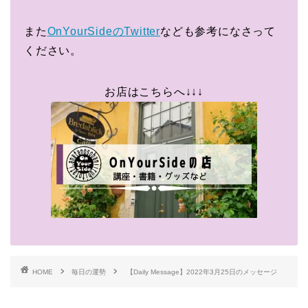
また
OnYourSideのTwitter
なども参考になさって
ください。
お店はこちらへ↓↓↓
HOME
毎日の運勢
【Daily Message】2022年3月25日のメッセージ