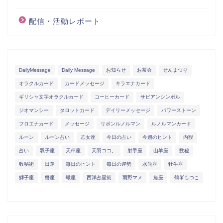
配信・活動レポート
DailyMessage
Daily Message
お知らせ
お茶会
せんまつり
オラクルカード
カードメッセージ
キラエナカード
ギリシャ文字オラクルカード
コーヒーカード
サビアンシンボル
ジオマンシー
タロットカード
デイリーメッセージ
パワーストーン
フロエナカード
メッセージ
リボンルノルマン
ルノルマンカード
ルーン
ルーン占い
乙女座
今日の占い
今週のヒント
内観
占い
双子座
天秤座
天羽ココ。
射手座
山羊座
数秘
数秘術
日運
毎日のヒント
毎日の運勢
水瓶座
牡牛座
獅子座
蟹座
蠍座
西洋占星術
雨野マメ
魚座
鶴峯もつこ