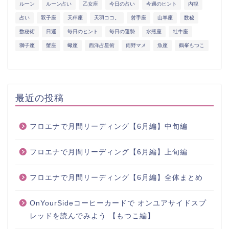
ルーン
ルーン占い
乙女座
今日の占い
今週のヒント
内観
占い
双子座
天秤座
天羽ココ。
射手座
山羊座
数秘
数秘術
日運
毎日のヒント
毎日の運勢
水瓶座
牡牛座
獅子座
蟹座
蠍座
西洋占星術
雨野マメ
魚座
鶴峯もつこ
最近の投稿
フロエナで月間リーディング【6月編】中旬編
フロエナで月間リーディング【6月編】上旬編
フロエナで月間リーディング【6月編】全体まとめ
OnYourSideコーヒーカードで オンユアサイドスプ
レッドを読んでみよう 【もつこ編】