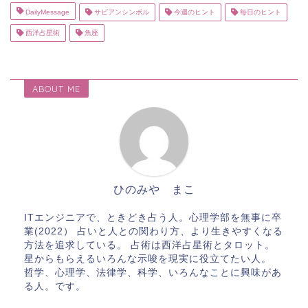
DailyMessage
サビアンシンボル
今週のヒント
毎日のヒント
西洋占星術
魚座
ABOUT ME
ひのみや まこ
ITエンジニアで、ときどき占う人。心理学部を無事に卒
業(2022） 占いと人との関わり方、より生きやすくなる
方法を追求している。 占術は西洋占星術とタロット。
星からもらえるいろんな示唆を現実に役立てたい人。
哲学、心理学、法律学、科学、いろんなことに興味があ
る人。です。