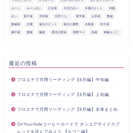
フロエナカード
メッセージ
リボンルノルマン
ルノルマンカード
ルーン
ルーン占い
乙女座
今日の占い
今週のヒント
内観
占い
双子座
天秤座
天羽ココ。
射手座
山羊座
数秘
数秘術
日運
毎日のヒント
毎日の運勢
水瓶座
牡牛座
獅子座
蟹座
蠍座
西洋占星術
雨野マメ
魚座
鶴峯もつこ
最近の投稿
フロエナで月間リーディング【6月編】中旬編
フロエナで月間リーディング【6月編】上旬編
フロエナで月間リーディング【6月編】全体まとめ
OnYourSideコーヒーカードで オンユアサイドスプ
レッドを読んでみよう 【もつこ編】