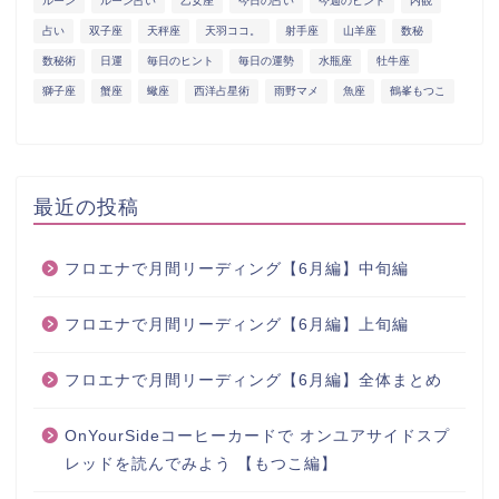
ルーン
ルーン占い
乙女座
今日の占い
今週のヒント
内観
占い
双子座
天秤座
天羽ココ。
射手座
山羊座
数秘
数秘術
日運
毎日のヒント
毎日の運勢
水瓶座
牡牛座
獅子座
蟹座
蠍座
西洋占星術
雨野マメ
魚座
鶴峯もつこ
最近の投稿
フロエナで月間リーディング【6月編】中旬編
フロエナで月間リーディング【6月編】上旬編
フロエナで月間リーディング【6月編】全体まとめ
OnYourSideコーヒーカードで オンユアサイドスプ
レッドを読んでみよう 【もつこ編】