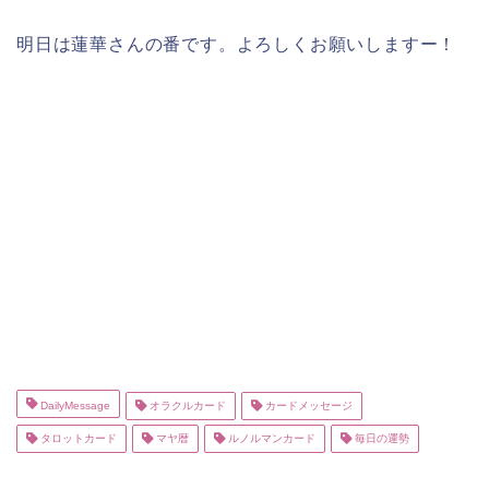
明日は蓮華さんの番です。よろしくお願いしますー！
DailyMessage
オラクルカード
カードメッセージ
タロットカード
マヤ暦
ルノルマンカード
毎日の運勢