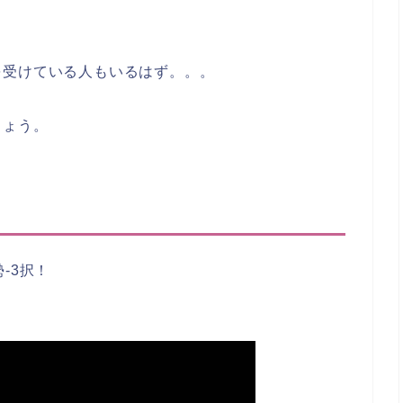
を受けている人もいるはず。。。
しょう。
-3択！