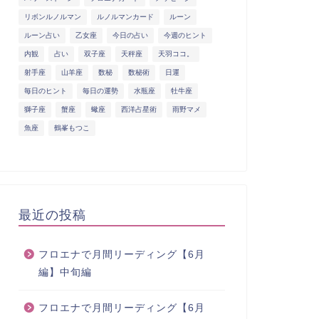
リボンルノルマン
ルノルマンカード
ルーン
ルーン占い
乙女座
今日の占い
今週のヒント
内観
占い
双子座
天秤座
天羽ココ。
射手座
山羊座
数秘
数秘術
日運
毎日のヒント
毎日の運勢
水瓶座
牡牛座
獅子座
蟹座
蠍座
西洋占星術
雨野マメ
魚座
鶴峯もつこ
最近の投稿
フロエナで月間リーディング【6月
編】中旬編
フロエナで月間リーディング【6月