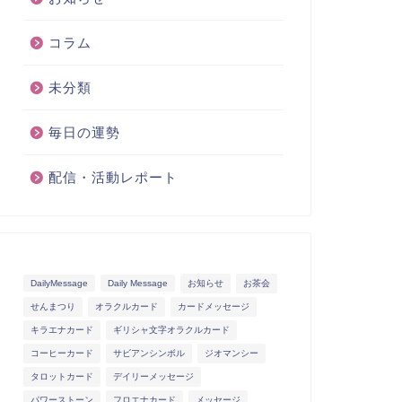
コラム
未分類
毎日の運勢
配信・活動レポート
DailyMessage
Daily Message
お知らせ
お茶会
せんまつり
オラクルカード
カードメッセージ
キラエナカード
ギリシャ文字オラクルカード
コーヒーカード
サビアンシンボル
ジオマンシー
タロットカード
デイリーメッセージ
パワーストーン
フロエナカード
メッセージ