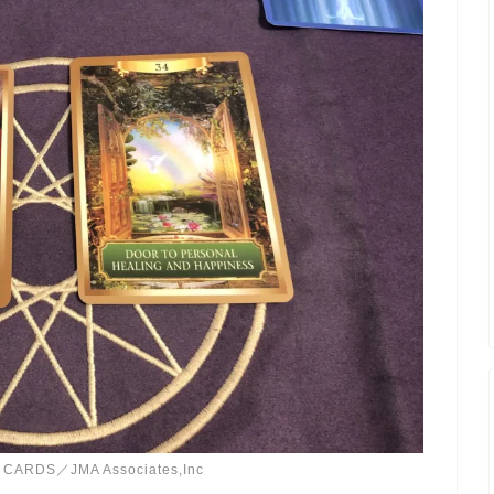
CARDS／JMA Associates,Inc