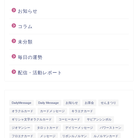
お知らせ
コラム
未分類
毎日の運勢
配信・活動レポート
DailyMessage
Daily Message
お知らせ
お茶会
せんまつり
オラクルカード
カードメッセージ
キラエナカード
ギリシャ文字オラクルカード
コーヒーカード
サビアンシンボル
ジオマンシー
タロットカード
デイリーメッセージ
パワーストーン
フロエナカード
メッセージ
リボンルノルマン
ルノルマンカード