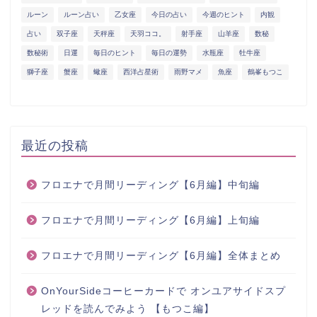
ルーン
ルーン占い
乙女座
今日の占い
今週のヒント
内観
占い
双子座
天秤座
天羽ココ。
射手座
山羊座
数秘
数秘術
日運
毎日のヒント
毎日の運勢
水瓶座
牡牛座
獅子座
蟹座
蠍座
西洋占星術
雨野マメ
魚座
鶴峯もつこ
最近の投稿
フロエナで月間リーディング【6月編】中旬編
フロエナで月間リーディング【6月編】上旬編
フロエナで月間リーディング【6月編】全体まとめ
OnYourSideコーヒーカードで オンユアサイドスプ
レッドを読んでみよう 【もつこ編】