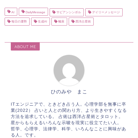
AI
DailyMessage
サビアンシンボル
デイリーメッセージ
毎日の運勢
生成AI
蠍座
西洋占星術
ABOUT ME
ひのみや まこ
ITエンジニアで、ときどき占う人。心理学部を無事に卒
業(2022） 占いと人との関わり方、より生きやすくなる
方法を追求している。 占術は西洋占星術とタロット。
星からもらえるいろんな示唆を現実に役立てたい人。
哲学、心理学、法律学、科学、いろんなことに興味があ
る人。です。